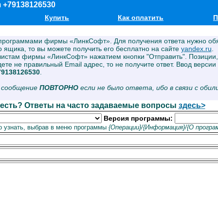
m
+79138126530
Купить
Как оплатить
П
 программами фирмы «ЛинкСофт». Для получения ответа нужно обя
го ящика, то вы можете получить его бесплатно на сайте
yandex.ru
.
листам фирмы «ЛинкСофт» нажатием кнопки "Отправить". Позиции
те не правильный Email адрес, то не получите ответ. Ввод версии
79138126530
.
ь сообщение
ПОВТОРНО
если не было ответа, ибо в связи с оби
 есть? Ответы на часто задаваемые вопросы
здесь>
Версия программы:
 узнать, выбрав в меню программы
{Операции}/{Информация}/{О програ